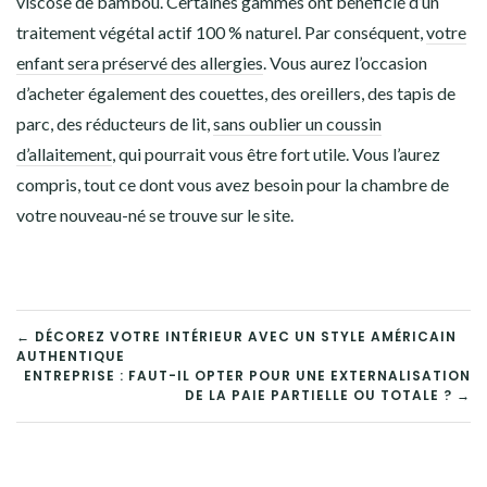
viscose de bambou. Certaines gammes ont bénéficié d’un
traitement végétal actif 100 % naturel. Par conséquent,
votre
enfant sera préservé des allergies
. Vous aurez l’occasion
d’acheter également des couettes, des oreillers, des tapis de
parc, des réducteurs de lit,
sans oublier un coussin
d’allaitement
, qui pourrait vous être fort utile. Vous l’aurez
compris, tout ce dont vous avez besoin pour la chambre de
votre nouveau-né se trouve sur le site.
NAVIGATION
← DÉCOREZ VOTRE INTÉRIEUR AVEC UN STYLE AMÉRICAIN
AUTHENTIQUE
DE
ENTREPRISE : FAUT-IL OPTER POUR UNE EXTERNALISATION
DE LA PAIE PARTIELLE OU TOTALE ? →
L’ARTICLE