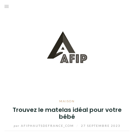
Aller
au
BUSINESS
contenu
MAISON
BRICOLAGE
JARDIN
BLOG
MAISON
Trouvez le matelas idéal pour votre
bébé
par
AFIPHAUTSDEFRANCE_COM
/
27 SEPTEMBRE 2023