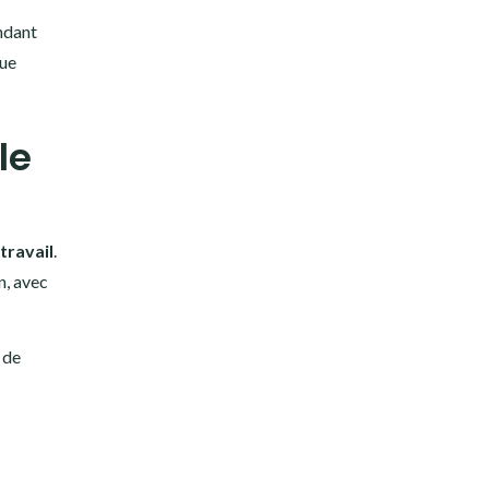
endant
gue
le
travail
.
n, avec
 de