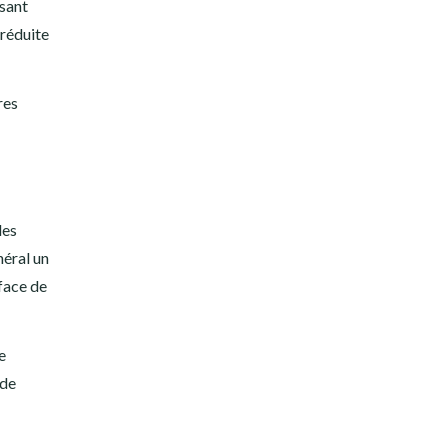
osant
 réduite
res
des
néral un
face de
e
 de