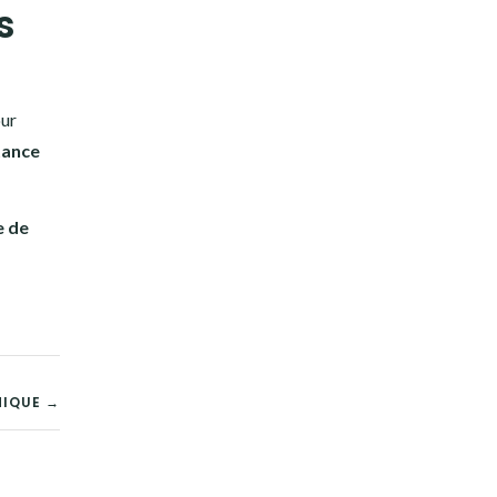
s
our
tance
e de
MIQUE →