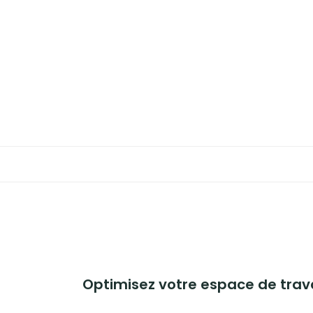
Aller
au
BUSINESS
contenu
MAISON
BRICOLAGE
JARDIN
BLOG
Optimisez votre espace de travail