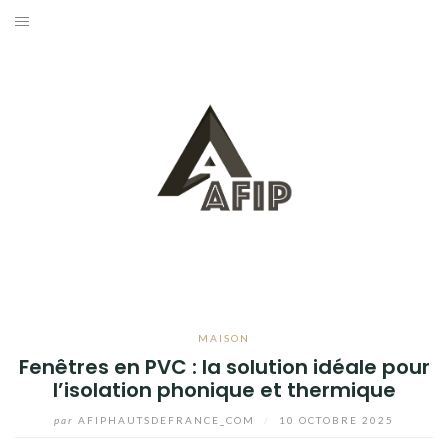
Aller
au
BUSINESS
contenu
MAISON
BRICOLAGE
JARDIN
BLOG
MAISON
Fenêtres en PVC : la solution idéale pour
l’isolation phonique et thermique
par
AFIPHAUTSDEFRANCE_COM
/
10 OCTOBRE 2025