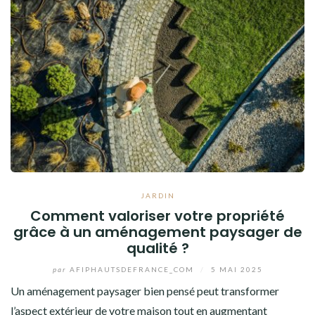
JARDIN
Comment valoriser votre propriété
grâce à un aménagement paysager de
qualité ?
par
AFIPHAUTSDEFRANCE_COM
/
5 MAI 2025
Un aménagement paysager bien pensé peut transformer
l’aspect extérieur de votre maison tout en augmentant