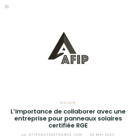
Aller
au
BUSINESS
contenu
MAISON
BRICOLAGE
JARDIN
BLOG
MAISON
L’importance de collaborer avec une
entreprise pour panneaux solaires
certifiée RGE
par
AFIPHAUTSDEFRANCE_COM
/
30 MAI 2025