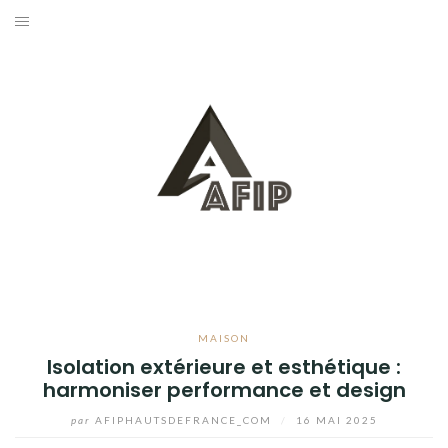
Aller
au
BUSINESS
contenu
MAISON
BRICOLAGE
JARDIN
BLOG
MAISON
Isolation extérieure et esthétique :
harmoniser performance et design
par
AFIPHAUTSDEFRANCE_COM
/
16 MAI 2025