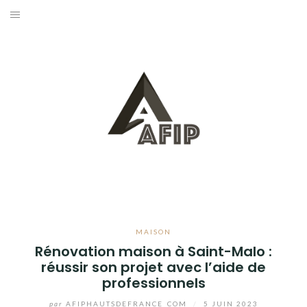
Aller
au
BUSINESS
contenu
MAISON
BRICOLAGE
JARDIN
BLOG
MAISON
Rénovation maison à Saint-Malo :
réussir son projet avec l’aide de
professionnels
par
AFIPHAUTSDEFRANCE_COM
/
5 JUIN 2023