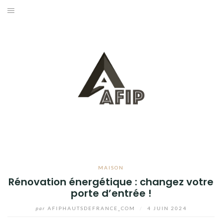
Aller
au
BUSINESS
contenu
MAISON
BRICOLAGE
JARDIN
BLOG
MAISON
Rénovation énergétique : changez votre
porte d’entrée !
par
AFIPHAUTSDEFRANCE_COM
/
4 JUIN 2024