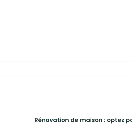
Aller
au
BUSINESS
contenu
MAISON
BRICOLAGE
JARDIN
BLOG
Rénovation de maison : optez po