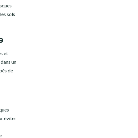
isques
les sols
e
s et
, dans un
ipés de
lques
r éviter
ur