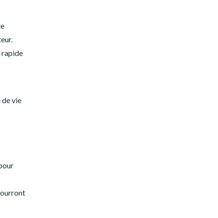
le
eur.
n rapide
 de vie
 pour
pourront