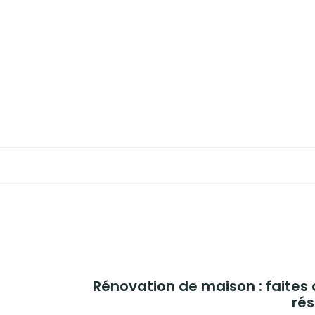
Aller
au
BUSINESS
contenu
MAISON
BRICOLAGE
JARDIN
BLOG
Rénovation de maison : faites
rés