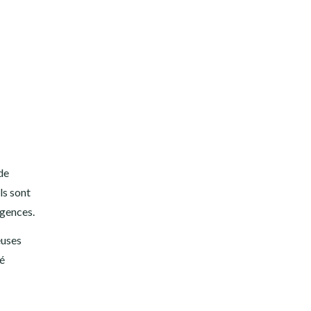
de
ls sont
igences.
euses
té