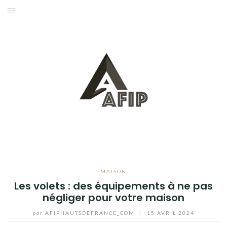
Aller
au
BUSINESS
contenu
MAISON
BRICOLAGE
JARDIN
BLOG
MAISON
Les volets : des équipements à ne pas
négliger pour votre maison
par
AFIPHAUTSDEFRANCE_COM
/
15 AVRIL 2024