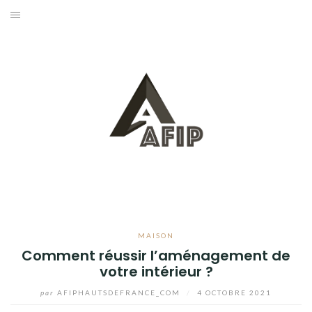
Aller
au
BUSINESS
contenu
MAISON
BRICOLAGE
JARDIN
BLOG
MAISON
Comment réussir l’aménagement de
votre intérieur ?
par
AFIPHAUTSDEFRANCE_COM
/
4 OCTOBRE 2021