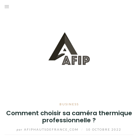
Aller
au
BUSINESS
contenu
MAISON
BRICOLAGE
JARDIN
BLOG
BUSINESS
Comment choisir sa caméra thermique
professionnelle ?
par
AFIPHAUTSDEFRANCE_COM
/
10 OCTOBRE 2022