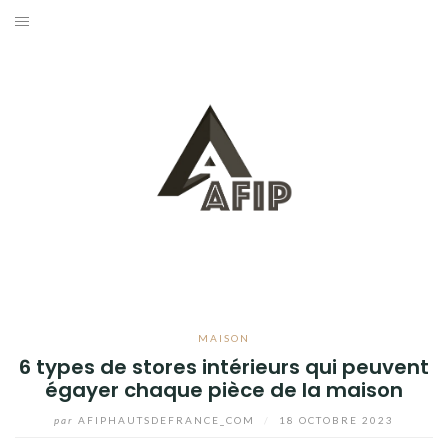
Aller
au
BUSINESS
contenu
MAISON
BRICOLAGE
JARDIN
BLOG
MAISON
6 types de stores intérieurs qui peuvent
égayer chaque pièce de la maison
par
AFIPHAUTSDEFRANCE_COM
/
18 OCTOBRE 2023