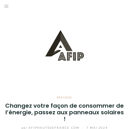
Aller
au
BUSINESS
contenu
MAISON
BRICOLAGE
JARDIN
BLOG
MAISON
Changez votre façon de consommer de
l’énergie, passez aux panneaux solaires
!
par
AFIPHAUTSDEFRANCE_COM
/
7 MAI 2024